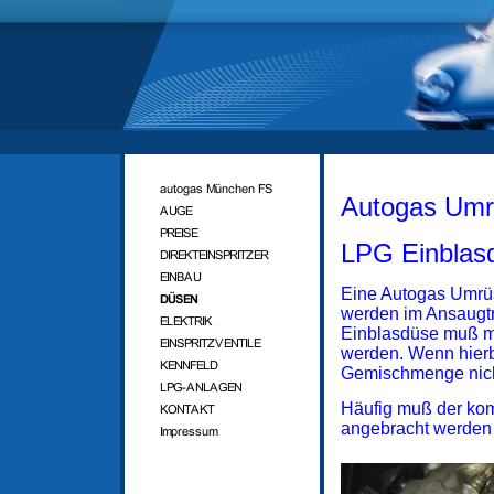
Autogas Umr
LPG Einblas
Eine Autogas Umrüst
werden im Ansaugtr
Einblasdüse muß mö
werden. Wenn hierbe
Gemischmenge nicht 
Häufig muß der komp
angebracht werden