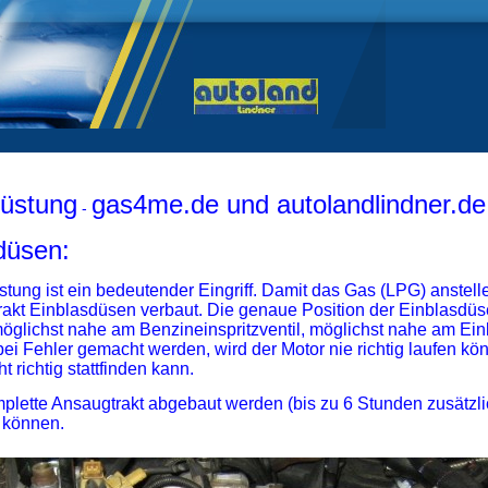
üstung
gas4me.de und autolandlindner.de
-
düsen:
ung ist ein bedeutender Eingriff. Damit das Gas (LPG) anstell
akt Einblasdüsen verbaut. Die genaue Position der Einblasdüs
glichst nahe am Benzineinspritzventil, möglichst nahe am Einl
i Fehler gemacht werden, wird der Motor nie richtig laufen kö
richtig stattfinden kann.
lette Ansaugtrakt abgebaut werden (bis zu 6 Stunden zusätzlic
 können.