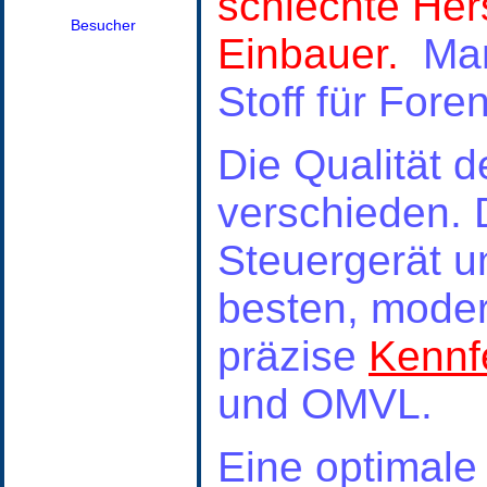
schlechte Hers
Besucher
Einbauer.
Man
Stoff für Fore
Die Qualität d
verschieden. 
Steuergerät un
besten, mode
präzise
Kennfe
und OMVL.
Eine optimal