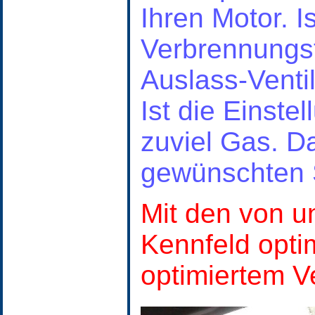
Ihren Motor.
I
Verbrennungst
Auslass-Venti
Ist die Einste
zuviel Gas. Da
gewünschten S
Mit den von u
Kennfeld opti
optimiertem V