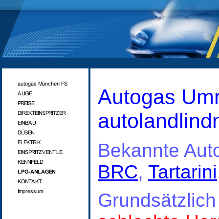
Autogas Umr
autolandlind
Bekannte Auto
BRC
,
Tartarini
Grundsätzlich 